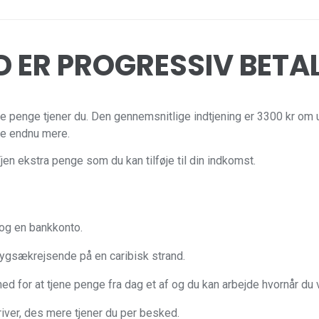
 ER PROGRESSIV BETA
re penge tjener du. Den gennemsnitlige indtjening er 3300 kr om u
jene endnu mere.
Tjen ekstra penge som du kan tilføje til din indkomst.
og en bankkonto.
 rygsækrejsende på en caribisk strand.
 for at tjene penge fra dag et af og du kan arbejde hvornår du vil
iver, des mere tjener du per besked.