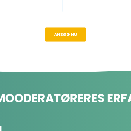
ANSØG NU
MOODERATØRERES ERF