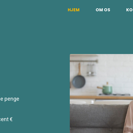
HJEM
OM OS
KO
ene penge
cent €