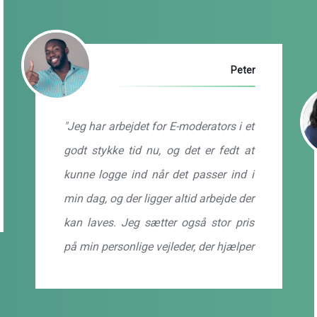
Peter
"Jeg har arbejdet for E-moderators i et
godt stykke tid nu, og det er fedt at
kunne logge ind når det passer ind i
min dag, og der ligger altid arbejde der
kan laves. Jeg sætter også stor pris
på min personlige vejleder, der hjælper
mig med tips og tricks til hvordan, jeg
kan forbedre mit arbejde. Og sidst