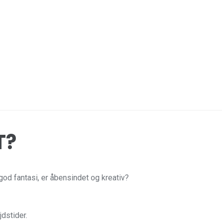
T?
god fantasi, er åbensindet og kreativ?
dstider.