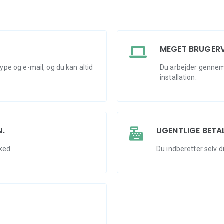
MEGET BRUGERV
pe og e-mail, og du kan altid
Du arbejder gennem
installation.
N.
UGENTLIGE BETA
ked.
Du indberetter selv di